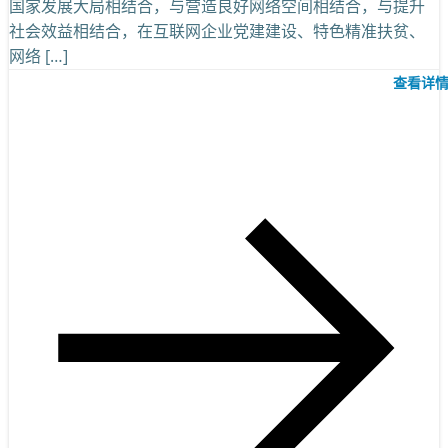
国家发展大局相结合，与营造良好网络空间相结合，与提升
社会效益相结合，在互联网企业党建建设、特色精准扶贫、
网络 […]
查看详