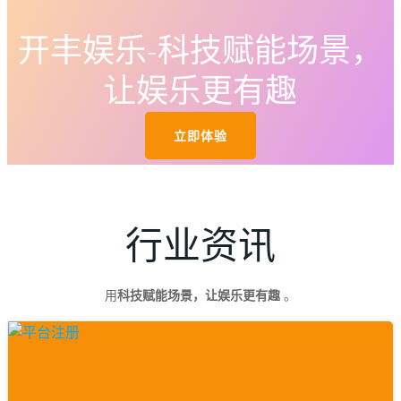
开丰娱乐-科技赋能场景，
让娱乐更有趣
立即体验
行业资讯
用
科技赋能场景，让娱乐更有趣
。