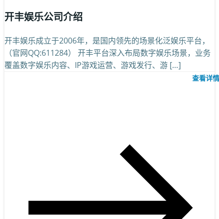
开丰娱乐公司介绍
开丰娱乐成立于2006年，是国内领先的场景化泛娱乐平台，
（官网QQ:611284） 开丰平台深入布局数字娱乐场景，业务
覆盖数字娱乐内容、IP游戏运营、游戏发行、游 […]
查看详