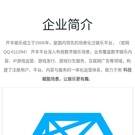
企业简介
开丰娱乐成立于2006年，是国内领先的场景化泛娱乐平台，（官网
QQ:611284） 开丰平台深入布局数字娱乐场景，业务覆盖数字娱乐内
容、IP游戏运营、游戏发行、游戏衍生服务、互联网广告等领域，构
建了注册用户、平台、内容与服务的一体化运营体系，致力于用
科技
赋能场景，让娱乐更有趣
。