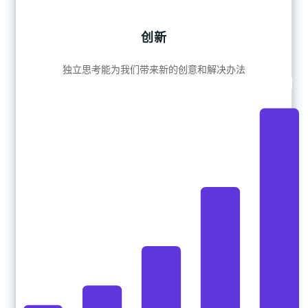
创新
独立思考能为我们带来新的创意和解决办法