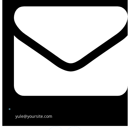
yule@yoursite.com