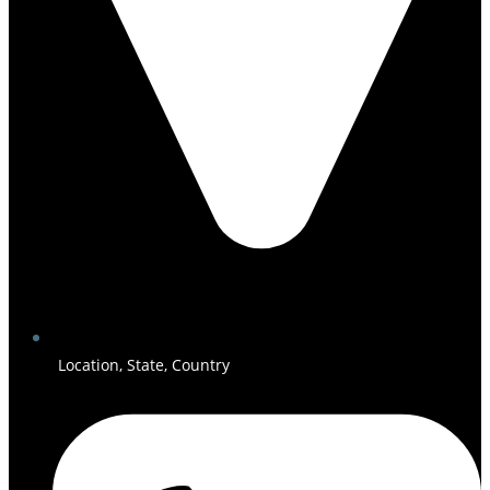
Location, State, Country