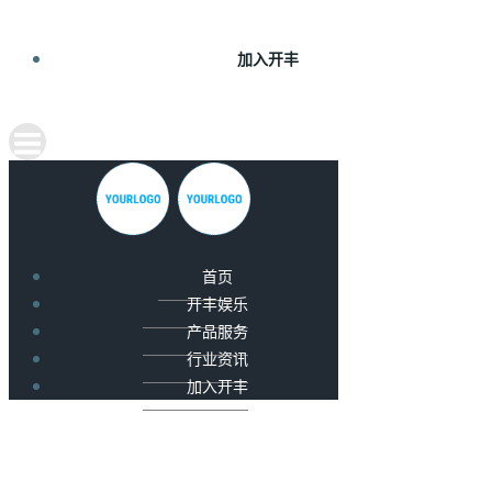
加入开丰
首页
开丰娱乐
产品服务
行业资讯
加入开丰