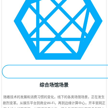
综合场馆场景
随着技术的发展和消费习惯的变化，线下的各类场馆场景，正在发生
剧烈变革。从娱乐平台到商业Wi-Fi，再到边缘计算中心，开丰官网正